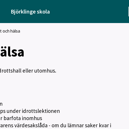
Björklinge skola
t och hälsa
hälsa
idrottshall eller utomhus.
en
keps under idrottslektionen
r är barfota inomhus
lärarens värdesakslåda - om du lämnar saker kvar i