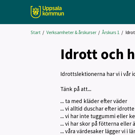
Start
/
Verksamheter & årskurser
/
Årskurs 1
/
Idrot
Idrott och 
Idrottslektionerna har vi i vår 
Tänk på att...
... ta med kläder efter väder
... vi alltid duschar efter idrott
... vi har inte tuggummi eller 
... vi har skor på fötterna elle
... våra värdesaker lägger vi i 