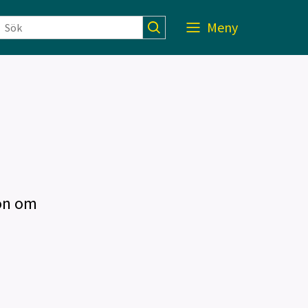
Meny
ion om