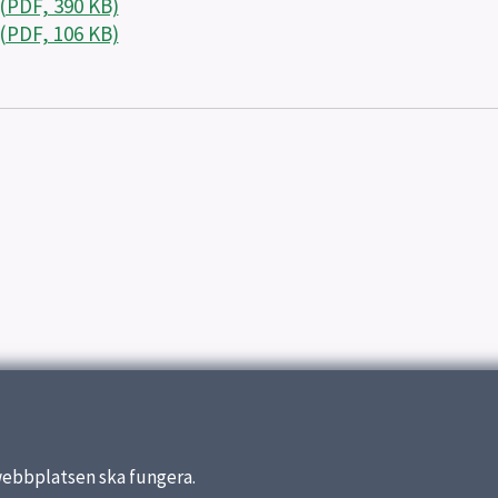
(PDF, 390 KB)
(PDF, 106 KB)
webbplatsen ska fungera.